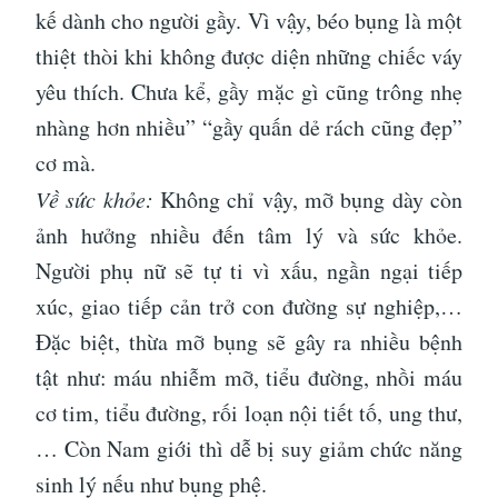
kế dành cho người gầy. Vì vậy, béo bụng là một
thiệt thòi khi không được diện những chiếc váy
yêu thích. Chưa kể, gầy mặc gì cũng trông nhẹ
nhàng hơn nhiều” “gầy quấn dẻ rách cũng đẹp”
cơ mà.
Về sức khỏe:
Không chỉ vậy, mỡ bụng dày còn
ảnh hưởng nhiều đến tâm lý và sức khỏe.
Người phụ nữ sẽ tự ti vì xấu, ngần ngại tiếp
xúc, giao tiếp cản trở con đường sự nghiệp,…
Đặc biệt, thừa mỡ bụng sẽ gây ra nhiều bệnh
tật như: máu nhiễm mỡ, tiểu đường, nhồi máu
cơ tim, tiểu đường, rối loạn nội tiết tố, ung thư,
… Còn Nam giới thì dễ bị suy giảm chức năng
sinh lý nếu như bụng phệ.