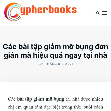
Nhảy
Tìm
đến
kiếm
nội
cho:
dung
Cypherbooks.org
Website chia sẻ kiến thức thông tin
Các bài tập giảm mỡ bụng đơn
giản mà hiệu quả ngay tại nhà
vào
THÁNG 8 1, 2021
bài tập giảm mỡ bụng
Các
tại nhà được nhiều
chị em quan tâm đặc biệt trong thời buổi cách