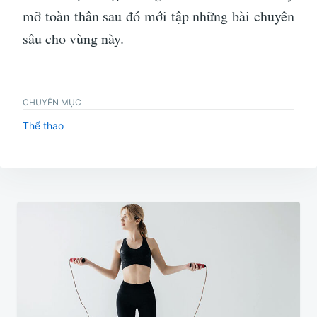
mỡ toàn thân sau đó mới tập những bài chuyên
sâu cho vùng này.
CHUYÊN MỤC
Thể thao
Điều
hướng
bài
viết