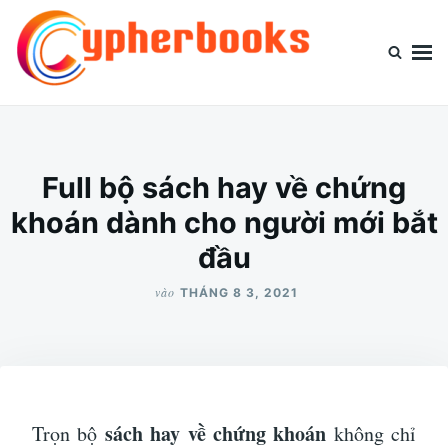
Nhảy
Tìm
đến
kiếm
nội
cho:
dung
Cypherbooks.org
Website chia sẻ kiến thức thông tin
Full bộ sách hay về chứng
khoán dành cho người mới bắt
đầu
vào
THÁNG 8 3, 2021
sách hay về chứng khoán
Trọn bộ
không chỉ