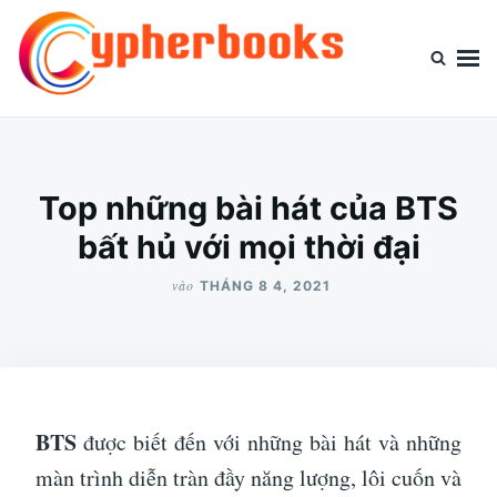
Nhảy
Tìm
đến
kiếm
nội
cho:
dung
Cypherbooks.org
Website chia sẻ kiến thức thông tin
Top những bài hát của BTS
bất hủ với mọi thời đại
vào
THÁNG 8 4, 2021
BTS
được biết đến với những bài hát và những
màn trình diễn tràn đầy năng lượng, lôi cuốn và