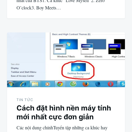
nhất của BTS1. Ca khúc “Love Myself”2. Zero
O’clock3. Boy Meets…
TIN TỨC
Cách đặt hình nền máy tính
mới nhất cực đơn giản
Các nội dung chínhTuyển tập những ca khúc hay