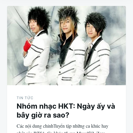
Điều
hướng
bài
viết
TIN TỨC
Nhóm nhạc HKT: Ngày ấy và
bây giờ ra sao?
Các nội dung chínhTuyển tập những ca khúc hay