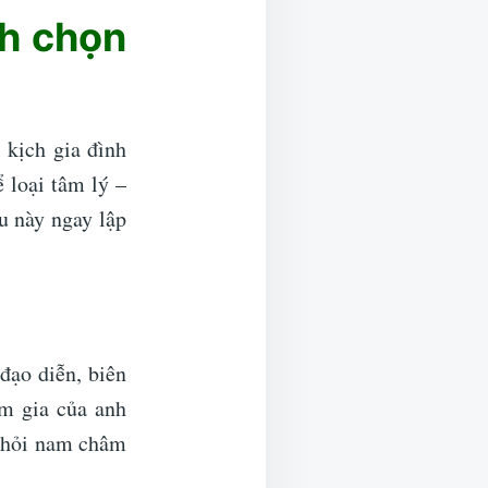
nh chọn
 kịch gia đình
 loại tâm lý –
u này ngay lập
đạo diễn, biên
am gia của anh
 thỏi nam châm