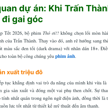
uan dự án: Khi Trấn Thà
đi gai góc
ịp Tết 2026, bộ phim
Thỏ ơi!!
không chọn lối mòn hài
nh của Trấn Thành. Thay vào đó, anh rẽ hướng sang thể
út màu sắc đen tối (dark drama) với nhãn dán 18+. Điề
phim ảnh
 cho toàn bộ công chúng yêu
.
ản xuất triệu đô
ếp tục khẳng định vai trò đa năng của mình khi vừa là 
m gia sản xuất và đóng một vai phụ then chốt. Sự th
 tính nhất quán trong ngôn ngữ điện ảnh, đồng thời là
uồn lực tốt nhất từ thiết kế mỹ thuật đến âm thanh.