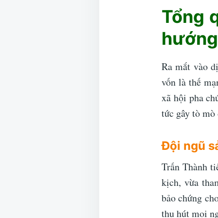
Tổng q
hướng 
Ra mắt vào d
vốn là thế mạ
xã hội pha ch
tức gây tò mò
Đội ngũ s
Trấn Thành ti
kịch, vừa tha
bảo chứng cho
thu hút mọi ng