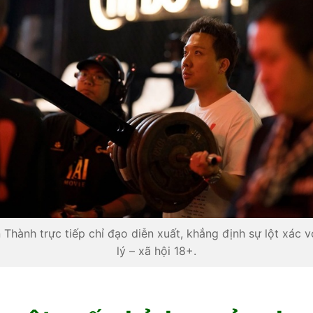
 Thành trực tiếp chỉ đạo diễn xuất, khẳng định sự lột xác vớ
lý – xã hội 18+.