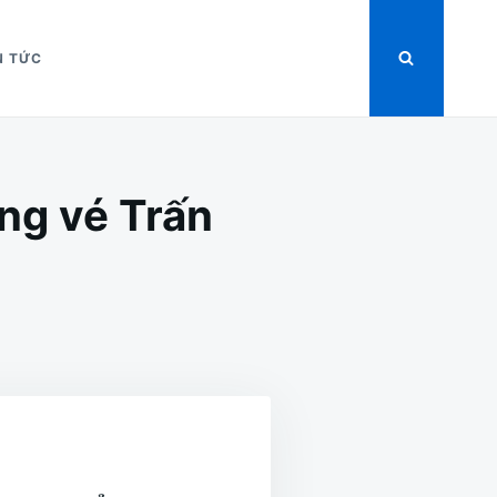
N TỨC
ng vé Trấn