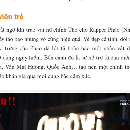
iên trẻ
ất ngờ khi trao vai nữ chính Thỏ cho Rapper Pháo (Nh
ầy táo bạo nhưng vô cùng hiệu quả. Vẻ đẹp cá tính, đôi 
ặc trưng của Pháo đã lột tả hoàn hảo một nhân vật đ
 cùng nguy hiểm. Bên cạnh đó là sự hỗ trợ từ dàn diễn
, Văn Mai Hương, Quốc Anh… tạo nên một chỉnh thể
kéo khán giả qua mọi cung bậc cảm xúc.