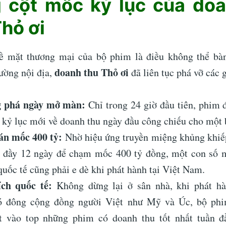
 cột mốc kỷ lục của doa
hỏ ơi
ề mặt thương mại của bộ phim là điều không thể bàn 
doanh thu Thỏ ơi
rường nội địa,
đã liên tục phá vỡ các g
g phá ngày mở màn:
Chỉ trong 24 giờ đầu tiên, phim đ
 kỷ lục mới về doanh thu ngày đầu công chiếu cho một 
án mốc 400 tỷ:
Nhờ hiệu ứng truyền miệng khủng khiế
 đầy 12 ngày để chạm mốc 400 tỷ đồng, một con số 
uốc tế cũng phải e dè khi phát hành tại Việt Nam.
ch quốc tế:
Không dừng lại ở sân nhà, khi phát hàn
ó đông cộng đồng người Việt như Mỹ và Úc, bộ ph
t vào top những phim có doanh thu tốt nhất tuần đầ