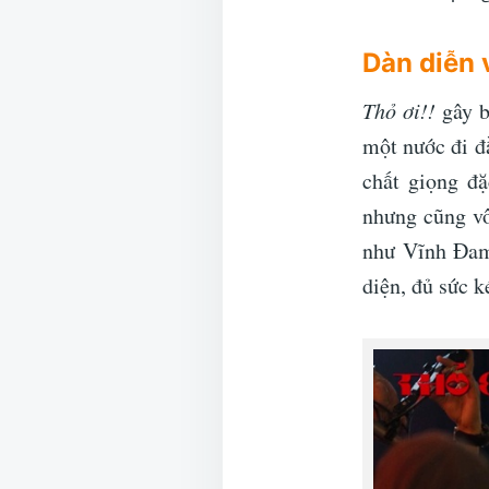
Dàn diễn v
Thỏ ơi!!
gây b
một nước đi đ
chất giọng đ
nhưng cũng vô
như Vĩnh Đam
diện, đủ sức 