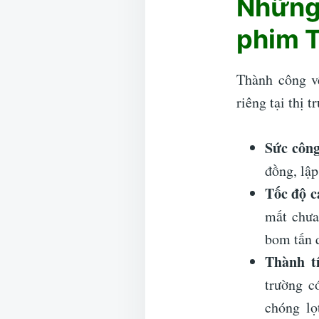
Những
phim T
Thành công v
riêng tại thị t
Sức côn
đồng, lập
Tốc độ c
mất chưa
bom tấn q
Thành tí
trường c
chóng lọ