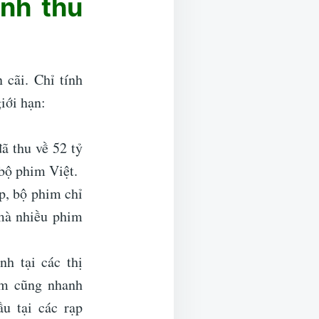
nh thu
cãi. Chỉ tính
iới hạn:
ã thu về 52 tỷ
bộ phim Việt.
p, bộ phim chỉ
mà nhiều phim
h tại các thị
im cũng nhanh
u tại các rạp