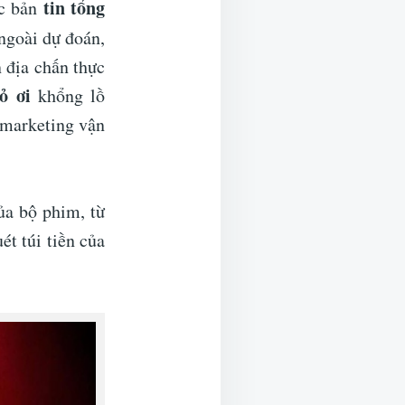
tin tổng
ác bản
ngoài dự đoán,
 địa chấn thực
ỏ ơi
khổng lồ
 marketing vận
ủa bộ phim, từ
ét túi tiền của