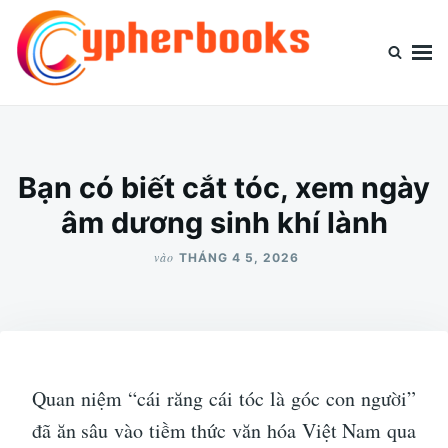
Nhảy
Tìm
đến
kiếm
nội
cho:
dung
Cypherbooks.org
Website chia sẻ kiến thức thông tin
Bạn có biết cắt tóc, xem ngày
âm dương sinh khí lành
vào
THÁNG 4 5, 2026
Quan niệm “cái răng cái tóc là góc con người”
đã ăn sâu vào tiềm thức văn hóa Việt Nam qua