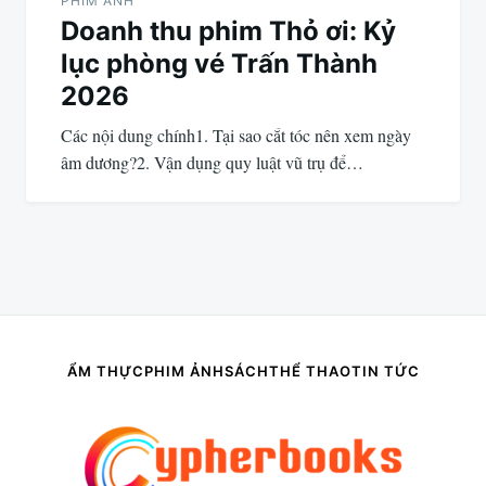
PHIM ẢNH
Doanh thu phim Thỏ ơi: Kỷ
lục phòng vé Trấn Thành
2026
Các nội dung chính1. Tại sao cắt tóc nên xem ngày
âm dương?2. Vận dụng quy luật vũ trụ để…
ẨM THỰC
PHIM ẢNH
SÁCH
THỂ THAO
TIN TỨC