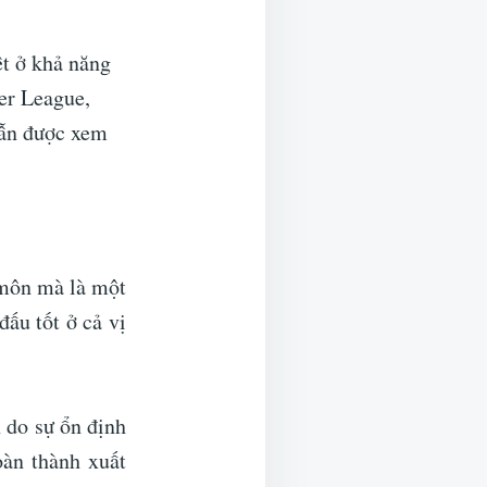
ệt ở khả năng
er League,
vẫn được xem
 môn mà là một
đấu tốt ở cả vị
 do sự ổn định
oàn thành xuất