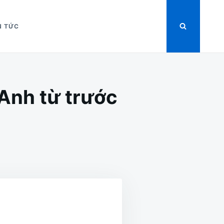
N TỨC
 Anh từ trước