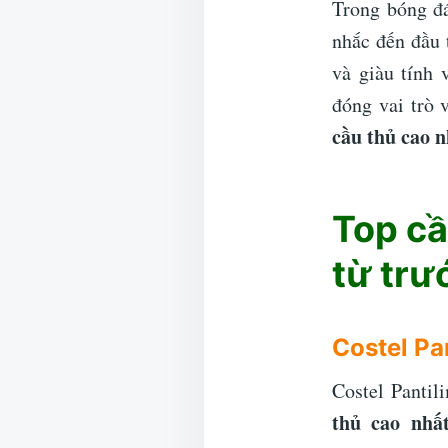
Trong bóng đá
nhắc đến đầu 
và giàu tính 
đóng vai trò 
cầu thủ cao 
Top cầ
từ trư
Costel Pa
Costel Pantil
thủ cao nh