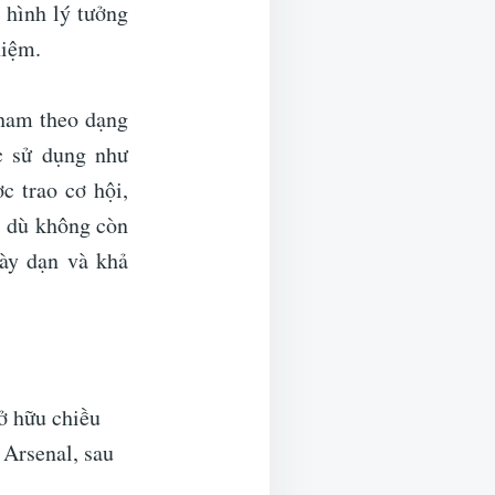
 hình lý tưởng
hiệm.
nham theo dạng
c sử dụng như
c trao cơ hội,
, dù không còn
ày dạn và khả
ở hữu chiều
 Arsenal, sau