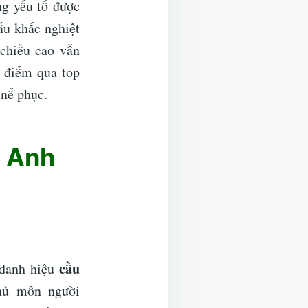
ng yếu tố được
ấu khắc nghiệt
 chiều cao vẫn
 điểm qua top
nể phục.
g Anh
cầu
danh hiệu
Thủ môn người