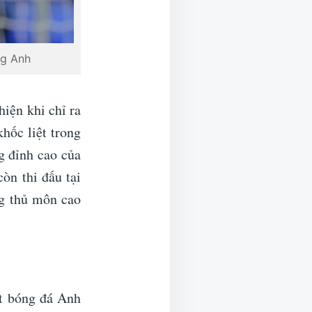
ng Anh
iện khi chỉ ra
hốc liệt trong
g đỉnh cao của
òn thi đấu tại
g thủ môn cao
ất bóng đá Anh