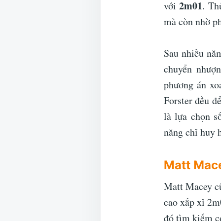
2m01
với
. Th
mà còn nhờ ph
Sau nhiều năm
chuyển nhượn
phương án xoa
Forster đều đ
là lựa chọn 
năng chỉ huy 
Matt Mac
Matt Macey cũ
cao xấp xỉ 2m
đó tìm kiếm c