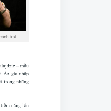
cánh trái
alajdzic – mẫu
i Áo gia nhập
t trong những
 tiềm năng lớn