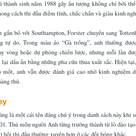
ủ thành sinh năm 1988 gây ấn tượng không chỉ bởi thể
ong cách thi đấu điềm tĩnh, chắc chắn và giàu kinh ng
 gắn bó với Southampton, Forster chuyển sang Totte
g tự do. Trong màu áo “Gà trống”, anh thường đượ
y vòng hoặc dự phòng chiến lược, nhưng mỗi lần đượ
ể lại dấu ấn bằng những pha cứu thua xuất sắc. Hiện tại
số một, anh vẫn được đánh giá cao nhờ kinh nghiệm d
hàng thủ.
ey
ng là một cái tên đáng chú ý trong danh sách này khi s
01. Thủ môn người Anh từng trưởng thành từ lò đào tạo
ơ hội thi đấu thường xuyên hơn ở các đội bóng khác.