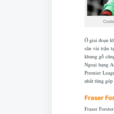
Coste
Ở giai đoạn k
sân vài trận 
khung gỗ cũng
Ngoại hạng An
Premier Leag
nhất từng góp 
Fraser Fo
Fraser Forste