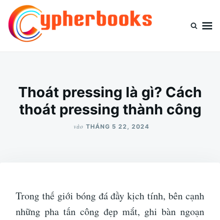
Nhảy
Tìm
đến
kiếm
nội
cho:
dung
Cypherbooks.org
Website chia sẻ kiến thức thông tin
Thoát pressing là gì? Cách
thoát pressing thành công
vào
THÁNG 5 22, 2024
Trong thế giới bóng đá đầy kịch tính, bên cạnh
những pha tấn công đẹp mắt, ghi bàn ngoạn