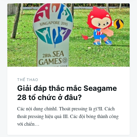
Điều
hướng
bài
viết
THỂ THAO
Giải đáp thắc mắc Seagame
28 tổ chức ở đâu?
Các nội dung chínhI. Thoát pressing là gì?II. Cách
thoát pressing hiệu quả III. Các đội bóng thành công
với chiến…