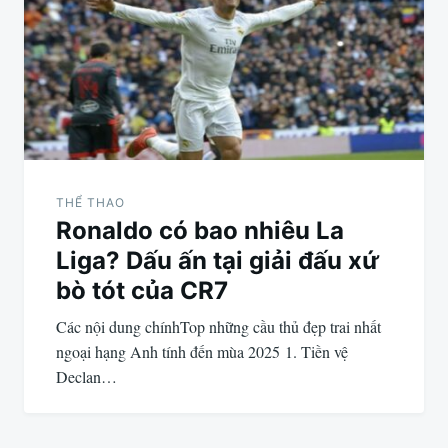
bài
viết
THỂ THAO
Ronaldo có bao nhiêu La
Liga? Dấu ấn tại giải đấu xứ
bò tót của CR7
Các nội dung chínhTop những cầu thủ đẹp trai nhất
ngoại hạng Anh tính đến mùa 2025 1. Tiền vệ
Declan…