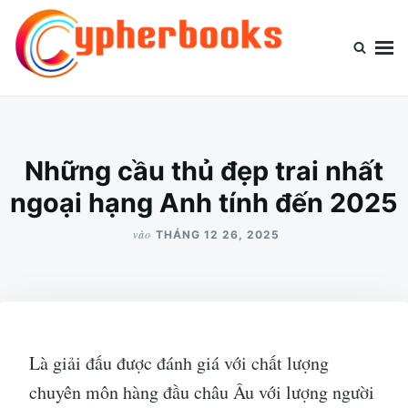
Nhảy
Tìm
đến
kiếm
nội
cho:
dung
Cypherbooks.org
Website chia sẻ kiến thức thông tin
Những cầu thủ đẹp trai nhất
ngoại hạng Anh tính đến 2025
vào
THÁNG 12 26, 2025
Là giải đấu được đánh giá với chất lượng
chuyên môn hàng đầu châu Âu với lượng người