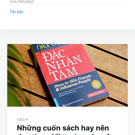
CHUYÊN MỤC
Tin tức
Điều
hướng
bài
viết
SÁCH
Những cuốn sách hay nên