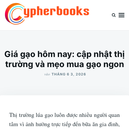
Nhảy
Tìm
đến
kiếm
nội
cho:
dung
Cypherbooks.org
Website chia sẻ kiến thức thông tin
Giá gạo hôm nay: cập nhật thị
trường và mẹo mua gạo ngon
vào
THÁNG 6 3, 2026
Thị trường lúa gạo luôn được nhiều người quan
tâm vì ảnh hưởng trực tiếp đến bữa ăn gia đình,