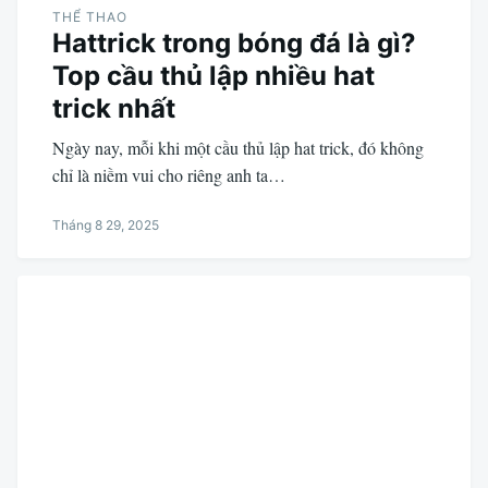
THỂ THAO
Hattrick trong bóng đá là gì?
Top cầu thủ lập nhiều hat
trick nhất
Ngày nay, mỗi khi một cầu thủ lập hat trick, đó không
chỉ là niềm vui cho riêng anh ta…
Tháng 8 29, 2025