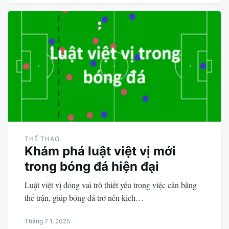
THỂ THAO
Khám phá luật việt vị mới
trong bóng đá hiện đại
Luật việt vị đóng vai trò thiết yếu trong việc cân bằng
thế trận, giúp bóng đá trở nên kịch…
Tháng 7 1, 2025