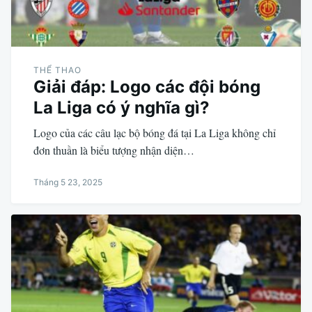
THỂ THAO
Giải đáp: Logo các đội bóng
La Liga có ý nghĩa gì?
Logo của các câu lạc bộ bóng đá tại La Liga không chỉ
đơn thuần là biểu tượng nhận diện…
Tháng 5 23, 2025