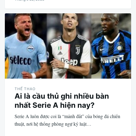
THỂ THAO
Ai là cầu thủ ghi nhiều bàn
nhất Serie A hiện nay?
Serie A luôn được coi là “mảnh đất” của bóng đá chiến
thuật, nơi hệ thống phòng ngự kỷ luật…