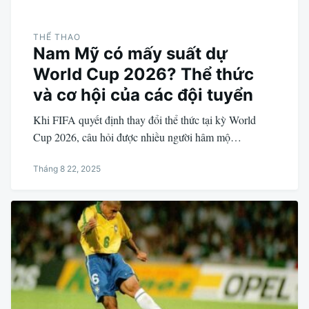
THỂ THAO
Nam Mỹ có mấy suất dự
World Cup 2026? Thể thức
và cơ hội của các đội tuyển
Khi FIFA quyết định thay đổi thể thức tại kỳ World
Cup 2026, câu hỏi được nhiều người hâm mộ…
Tháng 8 22, 2025