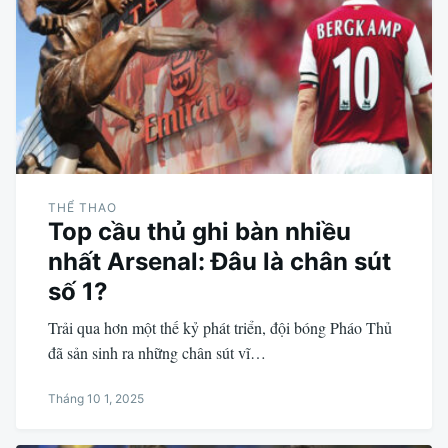
THỂ THAO
Top cầu thủ ghi bàn nhiều
nhất Arsenal: Đâu là chân sút
số 1?
Trải qua hơn một thế kỷ phát triển, đội bóng Pháo Thủ
đã sản sinh ra những chân sút vĩ…
Tháng 10 1, 2025