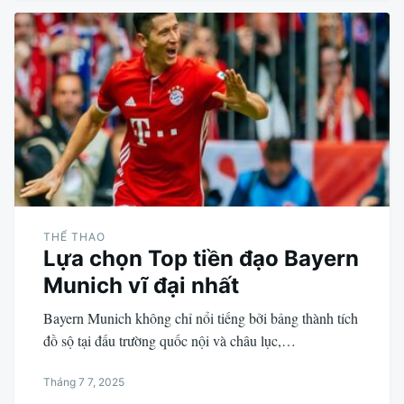
THỂ THAO
Lựa chọn Top tiền đạo Bayern
Munich vĩ đại nhất
Bayern Munich không chỉ nổi tiếng bởi bảng thành tích
đồ sộ tại đấu trường quốc nội và châu lục,…
Tháng 7 7, 2025