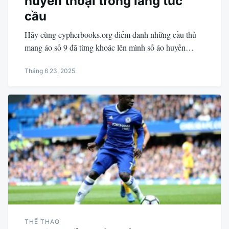
huyền thoại trong làng túc
cầu
Hãy cùng cypherbooks.org điểm danh những cầu thủ
mang áo số 9 đã từng khoác lên mình số áo huyền…
Tháng 6 23, 2025
THỂ THAO