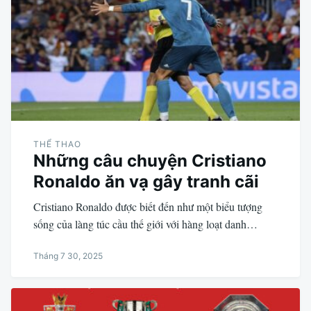
THỂ THAO
Những câu chuyện Cristiano
Ronaldo ăn vạ gây tranh cãi
Cristiano Ronaldo được biết đến như một biểu tượng
sống của làng túc cầu thế giới với hàng loạt danh…
Tháng 7 30, 2025