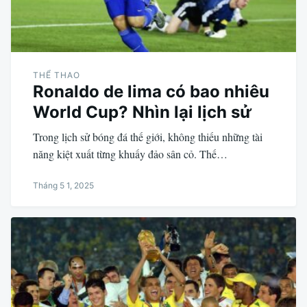
THỂ THAO
Ronaldo de lima có bao nhiêu
World Cup? Nhìn lại lịch sử
Trong lịch sử bóng đá thế giới, không thiếu những tài
năng kiệt xuất từng khuấy đảo sân cỏ. Thế…
Tháng 5 1, 2025