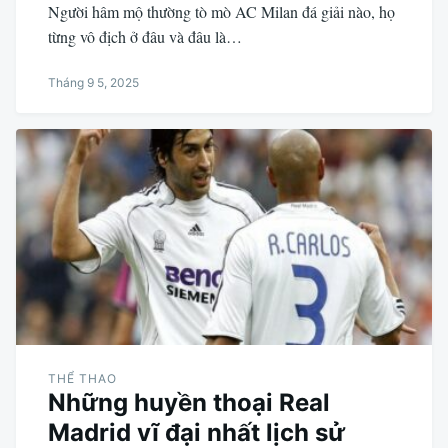
Người hâm mộ thường tò mò AC Milan đá giải nào, họ
từng vô địch ở đâu và đâu là…
Tháng 9 5, 2025
THỂ THAO
Những huyền thoại Real
Madrid vĩ đại nhất lịch sử