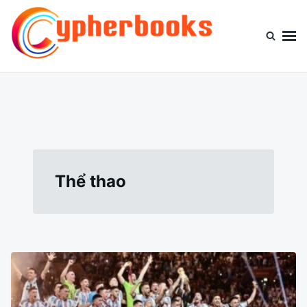
Nhảy
Tìm
đến
kiếm
nội
cho:
dung
Cypherbooks.org
Website chia sẻ kiến thức thông tin
Thể thao