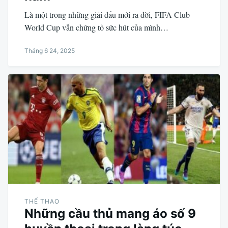
Là một trong những giải đấu mới ra đời, FIFA Club
World Cup vẫn chứng tỏ sức hút của mình…
Tháng 6 24, 2025
THỂ THAO
Những cầu thủ mang áo số 9