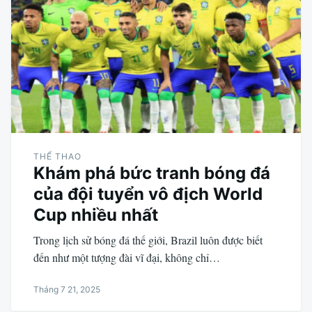
THỂ THAO
Khám phá bức tranh bóng đá
của đội tuyển vô địch World
Cup nhiều nhất
Trong lịch sử bóng đá thế giới, Brazil luôn được biết
đến như một tượng đài vĩ đại, không chỉ…
Tháng 7 21, 2025