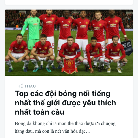
THỂ THAO
Top các đội bóng nổi tiếng
nhất thế giới được yêu thích
nhất toàn cầu
Bóng đá không chỉ là môn thể thao được ưa chuộng
hàng đầu, mà còn là nét văn hóa đặc…