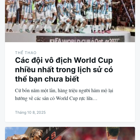
THỂ THAO
Các đội vô địch World Cup
nhiều nhất trong lịch sử có
thể bạn chưa biết
Cứ bốn năm một lần, hàng triệu người hâm mộ lại
hướng về các sân cỏ World Cup rực lửa…
Tháng 10 8, 2025